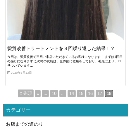
髪質改善トリートメントを３回繰り返した結果！？
今回は、髪質改善で三回ご来店いただきているお客様になります！ まずは1回目
の感じになります この時の状態は、全体的に乾燥をしており、毛先はより、パ
サついています…
2020年3月13日
« 先頭
«
...
10
...
14
15
16
17
18
カテゴリー
お店までの道のり